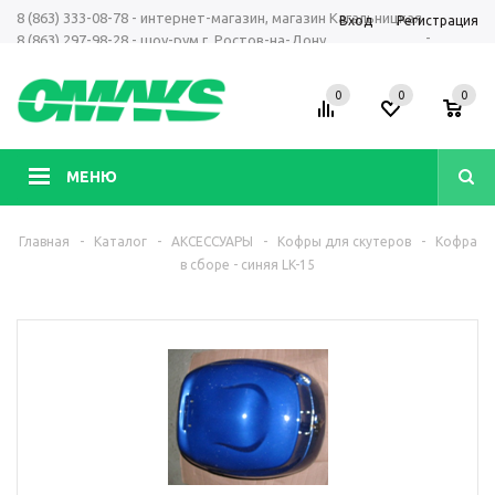
8 (863) 333-08-78 - интернет-магазин, магазин Кагальницкая
Вход
Регистрация
-
8 (863) 297-98-28 - шоу-рум г. Ростов-на-Дону
+7 961 423-66-00 - MAX, Telegram, WhatsApp
0
0
0
МЕНЮ
Главная
-
Каталог
-
АКСЕССУАРЫ
-
Кофры для скутеров
-
Кофра
в сборе - синяя LK-15