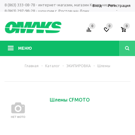
8 (863) 333-08-78 - интернет-магазин, магазин Кагальницкая
Вход
Регистрация
-
8 (863) 297-98-28 - шоу-рум г. Ростов-на-Дону
+7 961 423-66-00 - MAX, Telegram, WhatsApp
0
0
0
МЕНЮ
Главная
-
Каталог
-
ЭКИПИРОВКА
-
Шлемы
Шлемы CFMOTO