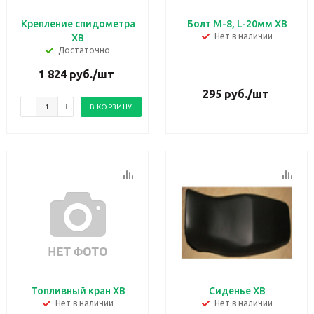
Крепление спидометра
Болт М-8, L-20мм ХВ
Нет в наличии
ХВ
Достаточно
1 824
руб.
/шт
295
руб.
/шт
В КОРЗИНУ
Топливный кран ХВ
Сиденье ХВ
Нет в наличии
Нет в наличии