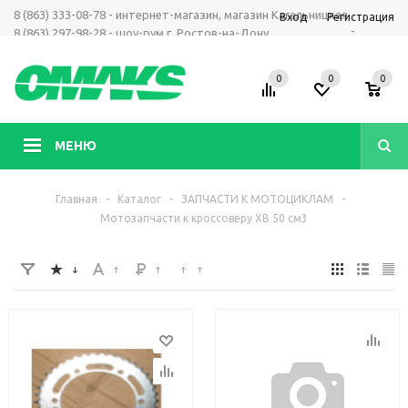
8 (863) 333-08-78 - интернет-магазин, магазин Кагальницкая
Вход
Регистрация
-
8 (863) 297-98-28 - шоу-рум г. Ростов-на-Дону
+7 961 423-66-00 - MAX, Telegram, WhatsApp
0
0
0
МЕНЮ
Главная
-
Каталог
-
ЗАПЧАСТИ К МОТОЦИКЛАМ
-
Мотозапчасти к кроссоверу ХВ 50 см3