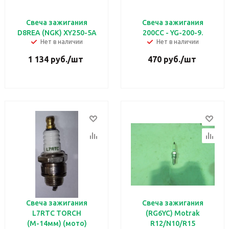
Свеча зажигания
Свеча зажигания
D8REA (NGK) XY250-5А
200СС - YG-200-9.
Нет в наличии
Нет в наличии
1 134
руб.
/шт
470
руб.
/шт
Свеча зажигания
Свеча зажигания
L7RTC TORCH
(RG6YC) Motrak
(М-14мм) (мото)
R12/N10/R15