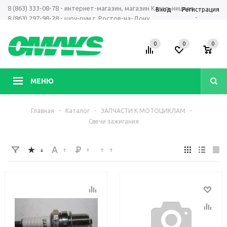
8 (863) 333-08-78 - интернет-магазин, магазин Кагальницкая
Вход
Регистрация
-
8 (863) 297-98-28 - шоу-рум г. Ростов-на-Дону
+7 961 423-66-00 - MAX, Telegram, WhatsApp
0
0
0
МЕНЮ
Главная
-
Каталог
-
ЗАПЧАСТИ К МОТОЦИКЛАМ
-
Свечи зажигания