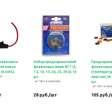
лажкового
Набор предохранителей
Предохран
ля макси
флажковых мини № 7 (5,
флажковые
 (8 AWG)
7.5, 10, 15, 20, 25, 30 А) 10
(температу
ии
шт.
пластик) № В
Нет в наличии
шт.
Нет в нал
т
28
руб.
/шт
105
руб.
/