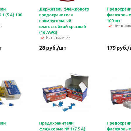
ели
Держатель флажкового
Предохран
1 (5 А) 100
предохранителя
флажковые 
прямоугольный
100 шт.
ии
Нет в нал
влагостойкий красный
(16 AWG)
Нет в наличии
т
28
руб.
/шт
179
руб.
/
ели
Предохранители
Предохран
флажковые № 1 (7.5 А)
флажковые 