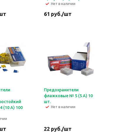
Нет в наличии
шт
61
руб.
/шт
ители
Предохранители
флажковые № 5 (5 А) 10
ростойкий
шт.
Нет в наличии
4 (10 А) 100
ичии
шт
22
руб.
/шт