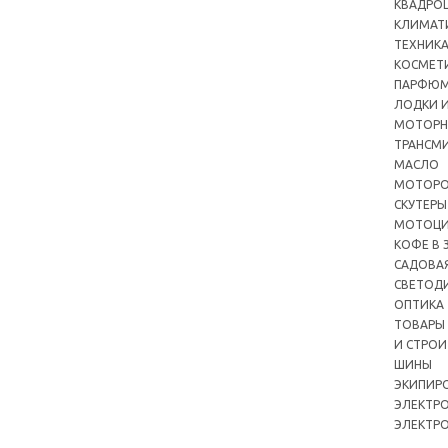
КВАДРО
КЛИМАТ
ТЕХНИК
КОСМЕТ
ПАРФЮМ
ЛОДКИ И
МОТОРН
ТРАНСМ
МАСЛО
МОТОРО
СКУТЕРЫ
МОТОЦ
КОФЕ В 
САДОВА
СВЕТОД
ОПТИКА
ТОВАРЫ
И СТРОИ
ШИНЫ
ЭКИПИР
ЭЛЕКТР
ЭЛЕКТР