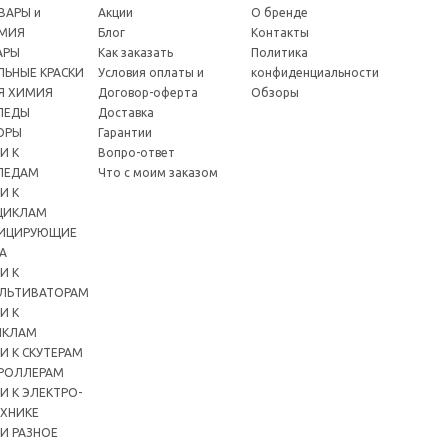
ВАРЫ и
Акции
О бренде
МИЯ
Блог
Контакты
АРЫ
Как заказать
Политика
ЬНЫЕ КРАСКИ
Условия оплаты и
конфиденциальности
Я ХИМИЯ
Договор-оферта
Обзоры
ПЕДЫ
Доставка
ОРЫ
Гарантии
И К
Вопро-ответ
ПЕДАМ
Что с моим заказом
И К
ЦИКЛАМ
ИЦИРУЮЩИЕ
А
И К
ЛЬТИВАТОРАМ
И К
ИКЛАМ
И К СКУТЕРАМ
РОЛЛЕРАМ
И К ЭЛЕКТРО-
ХНИКЕ
И РАЗНОЕ