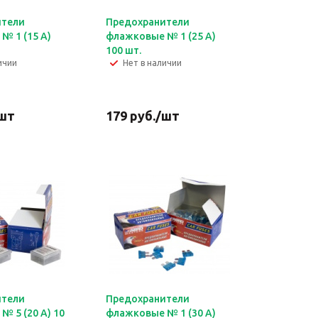
ители
Предохранители
№ 1 (15 А)
флажковые № 1 (25 А)
100 шт.
ичии
Нет в наличии
шт
179
руб.
/шт
ители
Предохранители
№ 5 (20 А) 10
флажковые № 1 (30 А)