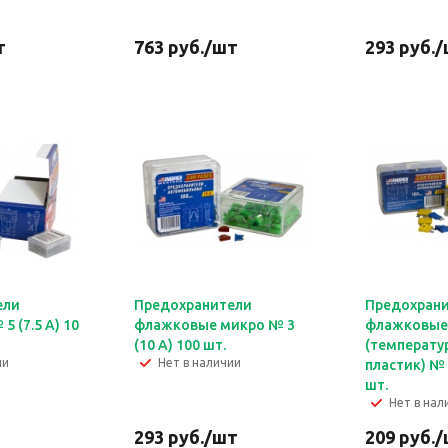
т
763
руб.
/шт
293
руб.
/
ели
Предохранители
Предохран
 (7.5 А) 10
флажковые микро № 3
флажковые
(10 А) 100 шт.
(температу
ии
Нет в наличии
пластик) № 
шт.
Нет в нал
293
руб.
/шт
209
руб.
/