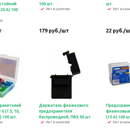
стойкий
100 шт.
шт.
Нет в наличии
Нет в нал
20 А) 100
ии
т
179
руб.
/шт
22
руб.
/ш
ранителей
Держатель флажкового
Предохран
 (7.5, 10,
предохранителя
флажковые
А) 100 шт.
беспроводной, ПВХ 50 шт
(15 А) 100 ш
ии
Нет в наличии
Нет в нал