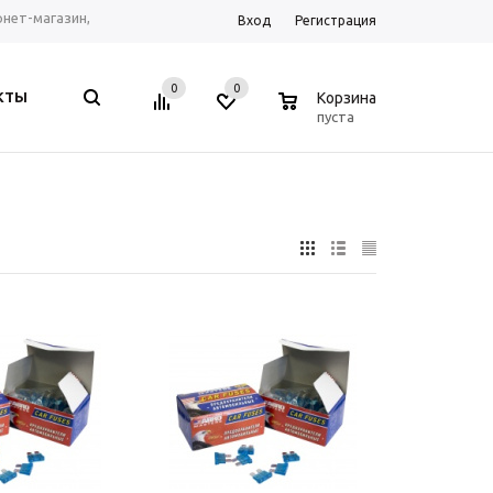
ернет-магазин,
Вход
Регистрация
рум г. Ростов-на-
0
0
0
КТЫ
Корзина
, Telegram, WhatsApp
пуста