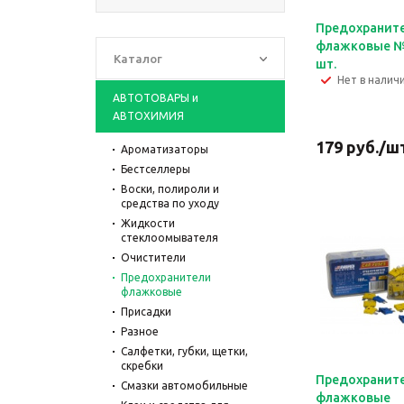
Предохранит
флажковые № 
Каталог
шт.
Нет в налич
АВТОТОВАРЫ и
АВТОХИМИЯ
179
руб.
/ш
Ароматизаторы
Бестселлеры
Воски, полироли и
средства по уходу
Жидкости
стеклоомывателя
Очистители
Предохранители
флажковые
Присадки
Разное
Салфетки, губки, щетки,
скребки
Предохранит
Смазки автомобильные
флажковые