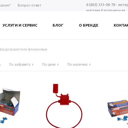
8 (863) 333-08-78 - инт
казом?
Вопрос-ответ
магазин Кагальницкая
8 (863) 297-98-28 - шоу-
Дону
УСЛУГИ И СЕРВИС
БЛОГ
О БРЕНДЕ
КОНТА
+7 961 423-66-00 - MAX
-
Заказать звонок
Предохранители флажковые
По алфавиту
По цене
По наличию