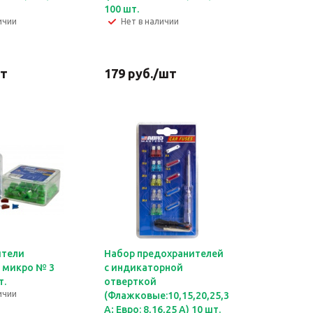
100 шт.
ичии
Нет в наличии
т
179
руб.
/шт
ители
Набор предохранителей
 микро № 3
с индикаторной
т.
отверткой
ичии
(Флажковые:10,15,20,25,30
А; Евро: 8,16,25 А) 10 шт.