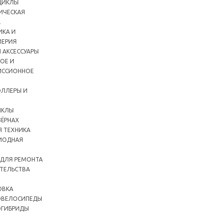
ЦИКЛЫ
ИЧЕСКАЯ
А
ИКА И
ЕРИЯ
 АКСЕССУАРЫ
ОЕ И
ИССИОННОЕ
ЛЛЕРЫ И
ИКЛЫ
ЗЁРНАХ
Я ТЕХНИКА
ИОДНАЯ
 ДЛЯ РЕМОНТА
ТЕЛЬСТВА
ОВКА
ОВЕЛОСИПЕДЫ
ОГИБРИДЫ