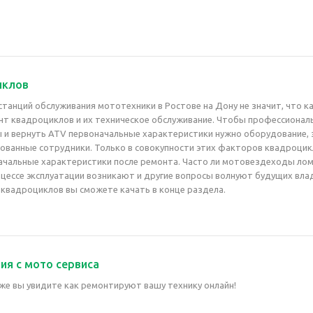
иклов
танций обслуживания мототехники в Ростове на Дону не значит, что к
нт квадроциклов и их техническое обслуживание. Чтобы профессионал
 и вернуть ATV первоначальные характеристики нужно оборудование, 
рованные сотрудники. Только в совокупности этих факторов квадроци
чальные характеристики после ремонта. Часто ли мотовездеходы ло
цессе эксплуатации возникают и другие вопросы волнуют будущих вла
 квадроциклов вы сможете качать в конце раздела.
ия с мото сервиса
же вы увидите как ремонтируют вашу технику онлайн!