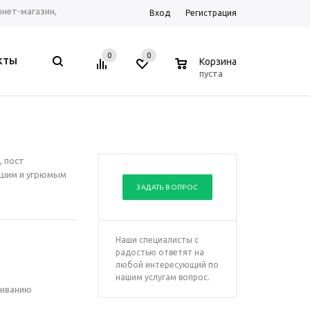
ернет-магазин,
Вход
Регистрация
рум г. Ростов-на-
0
0
0
КТЫ
Корзина
, Telegram, WhatsApp
пуста
, пост
льшим и угрюмым
ЗАДАТЬ ВОПРОС
Наши специалисты с
радостью ответят на
любой интересующий по
нашим услугам вопрос.
живанию