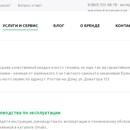
8 (863) 333-08-78 - инт
казом?
Вопрос-ответ
магазин Кагальницкая
8 (863) 297-98-28 - шоу-
Дону
УСЛУГИ И СЕРВИС
БЛОГ
О БРЕНДЕ
КОНТА
+7 961 423-66-00 - MAX
-
Заказать звонок
одаже качественной квадро и мото техники, но еще так же гарантийное
хники - начиная от маленького 2-ух тактного самоката заканчивая бо
мото сервис по адресу г. Ростов-на-Дону, ул. Доватора 153
ководства по эксплуатации
йдёте инструкции, руководства по эксплуатации и техническому обслу
вленной в каталоге Omaks.