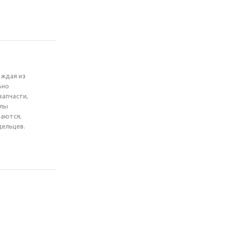
аждая из
ьно
запчасти,
клы
маются,
дельцев.