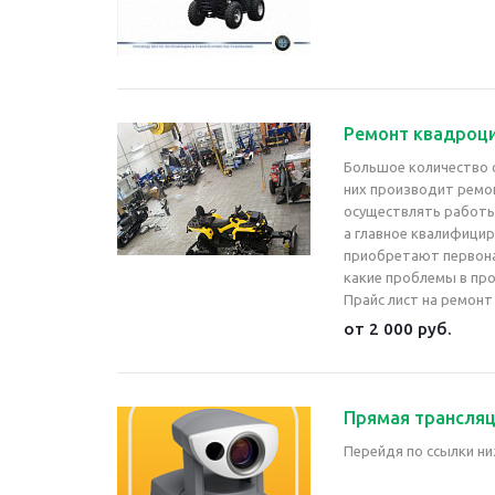
Ремонт квадроц
Большое количество с
них производит ремо
осуществлять работы
а главное квалифици
приобретают первона
какие проблемы в про
Прайс лист на ремонт
от 2 000 руб.
Прямая трансляц
Перейдя по ссылки ни