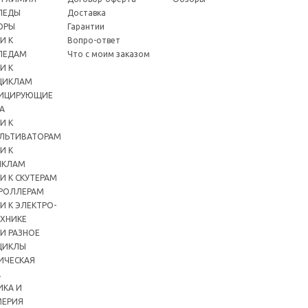
ПЕДЫ
Доставка
ОРЫ
Гарантии
И К
Вопро-ответ
ПЕДАМ
Что с моим заказом
И К
ЦИКЛАМ
ИЦИРУЮЩИЕ
А
И К
ЛЬТИВАТОРАМ
И К
ИКЛАМ
И К СКУТЕРАМ
РОЛЛЕРАМ
И К ЭЛЕКТРО-
ХНИКЕ
И РАЗНОЕ
ЦИКЛЫ
ИЧЕСКАЯ
А
ИКА И
ЕРИЯ