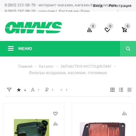
8 (863) 333-08-78 - интернет-магазин, магазин Кагальницкая
Вход
Регистрация
-
8 (863) 297-98-28 - шоу-рум г. Ростов-на-Дону
+7 961 423-66-00 - MAX, Telegram, WhatsApp
0
0
0
МЕНЮ
Главная
-
Каталог
-
ЗАПЧАСТИ К МОТОЦИКЛАМ
-
Фильтры воздушные, масляные, топливные