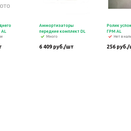
аднего
Аммортизаторы
Ролик успо
 AL
передние комплект DL
ГРМ AL
ии
Много
Нет в нал
т
6 409
руб.
/шт
256
руб.
/