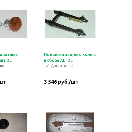
воротные
Подвеска заднего колеса
шт DL
в сборе AL, DL
чно
Достаточно
шт
3 546
руб.
/шт