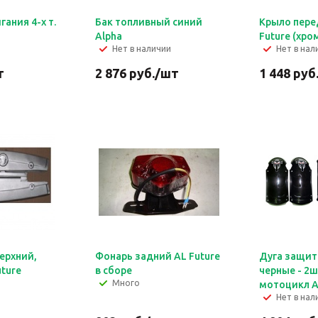
ания 4-х т.
Бак топливный синий
Крыло пере
Alpha
Future (хро
Нет в наличии
Нет в нал
т
2 876
руб.
/шт
1 448
руб
ерхний,
Фонарь задний AL Future
Дуга защит
ture
в сборе
черные - 2
Много
мотоцикл A
Нет в нал