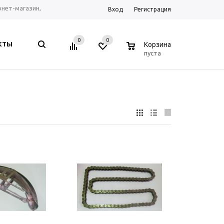
ернет-магазин,
Вход
Регистрация
рум г. Ростов-на-
0
0
0
КТЫ
Корзина
, Telegram, WhatsApp
пуста