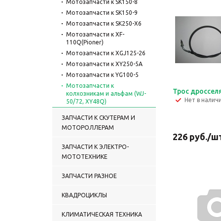
Мотозапчасти к SK150-8
Мотозапчасти к SK150-9
Мотозапчасти к SK250-X6
Мотозапчасти к XF-
110Q(Pioner)
Мотозапчасти к XGJ125-26
Мотозапчасти к XY250-5A
Мотозапчасти к YG100-5
Мотозапчасти к
Трос дросселя
колхозникам и альфам (WJ-
Нет в налич
50/72, XY48Q)
Мотозапчасти к
ЗАПЧАСТИ К СКУТЕРАМ И
кроссоверу XY200GY-6,
МОТОРОЛЛЕРАМ
XY250GY-6
226
руб.
/ш
Мотозапчасти к
ЗАПЧАСТИ К ЭЛЕКТРО-
кроссоверу YD 250 GY
МОТОТЕХНИКЕ
Мотозапчасти к
кроссоверу ХВ 50 см3
ЗАПЧАСТИ РАЗНОЕ
Мотозапчасти к
трициклам (SY200ZH-E,
SY250ZH-E)
КВАДРОЦИКЛЫ
Мотозапчасти к чопперу
LK50 Q3
КЛИМАТИЧЕСКАЯ ТЕХНИКА