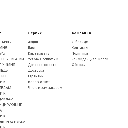
г
Сервис
Компания
ВАРЫ и
Акции
О бренде
МИЯ
Блог
Контакты
АРЫ
Как заказать
Политика
ЬНЫЕ КРАСКИ
Условия оплаты и
конфиденциальности
Я ХИМИЯ
Договор-оферта
Обзоры
ПЕДЫ
Доставка
ОРЫ
Гарантии
И К
Вопро-ответ
ПЕДАМ
Что с моим заказом
И К
ЦИКЛАМ
ИЦИРУЮЩИЕ
А
И К
ЛЬТИВАТОРАМ
И К