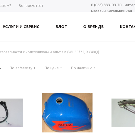
8 (863) 333-08-78 - инт
казом?
Вопрос-ответ
магазин Кагальницкая
8 (863) 297-98-28 - шоу-
Дону
УСЛУГИ И СЕРВИС
БЛОГ
О БРЕНДЕ
КОНТА
+7 961 423-66-00 - MAX
-
Заказать звонок
тозапчасти к колхозникам и альфам (WJ-50/72, XY48Q)
По алфавиту
По цене
По наличию