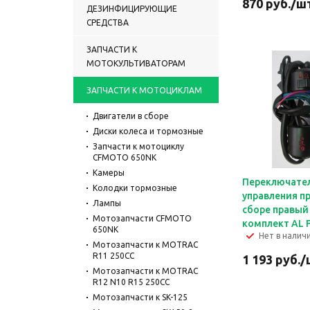
870
руб.
/ш
ДЕЗИНФИЦИРУЮЩИЕ
СРЕДСТВА
ЗАПЧАСТИ К
МОТОКУЛЬТИВАТОРАМ
ЗАПЧАСТИ К МОТОЦИКЛАМ
Двигатели в сборе
Диски колеса и тормозные
Запчасти к мотоциклу
CFMOTO 650NK
Камеры
Переключате
Колодки тормозные
управления пр
Лампы
сборе правый
Мотозапчасти CFMOTO
комплект AL 
650NK
Нет в налич
Мотозапчасти к MOTRAC
R11 250CC
1 193
руб.
/
Мотозапчасти к MOTRAC
R12 N10 R15 250CC
Мотозапчасти к SK-125