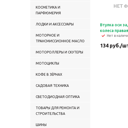
Мотозапчасти к чопперу
XGJ200-8
КОСМЕТИКА И
Мотозапчасти к чопперу
ПАРФЮМЕРИЯ
YD 250-2
Некондиция
ЛОДКИ И АКСЕССУАРЫ
Втулка оси з
Ремни вариатора (Омакс)
колеса правая
Свечи зажигания
МОТОРНОЕ И
Нет в налич
ТРАНСМИССИОННОЕ МАСЛО
Фильтры воздушные,
134
руб.
/ш
масляные, топливные
МОТОРОЛЛЕРЫ И СКУТЕРЫ
МОТОЦИКЛЫ
КОФЕ В ЗЁРНАХ
САДОВАЯ ТЕХНИКА
СВЕТОДИОДНАЯ ОПТИКА
ТОВАРЫ ДЛЯ РЕМОНТА И
СТРОИТЕЛЬСТВА
ШИНЫ