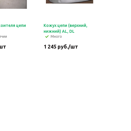
коителя цепи
Кожух цепи (верхний,
нижний) AL, DL
ичии
Много
шт
1 245
руб.
/шт