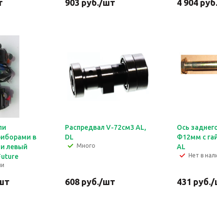
т
903
руб.
/шт
4 904
руб
ли
Распредвал V-72см3 AL,
Ось заднег
иборами в
DL
Ф12мм с гайкой 
Много
 и левый
AL
Нет в нал
Future
ии
шт
608
руб.
/шт
431
руб.
/