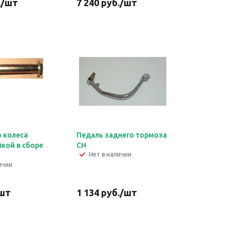
.
/шт
7 240
руб.
/шт
о колеса
Педаль заднего тормоза
в сборе
СН
Нет в наличии
ичии
шт
1 134
руб.
/шт