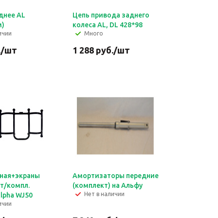
днее AL
Цепь привода заднего
м)
колеса AL, DL 428*98
ичии
Много
.
/шт
1 288
руб.
/шт
ная+экраны
Амортизаторы передние
шт/компл.
(комплект) на Альфу
Нет в наличии
lpha WJ50
ичии