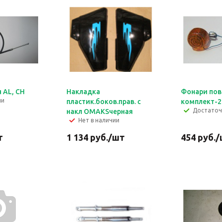
 AL, СН
Накладка
Фонари по
ии
пластик.боков.прав. с
комплект-2
Достато
накл ОMAKSчерная
Нет в наличии
т
1 134
руб.
/шт
454
руб.
/