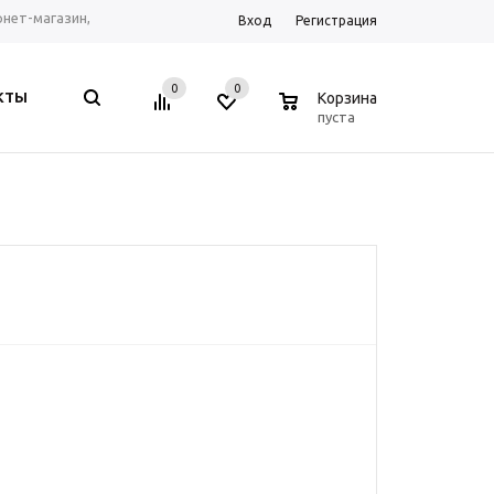
ернет-магазин,
Вход
Регистрация
рум г. Ростов-на-
0
0
0
КТЫ
Корзина
, Telegram, WhatsApp
пуста