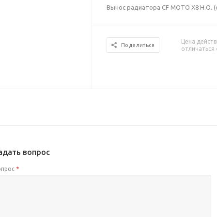
Вынос радиатора CF MOTO X8 H.O. (
Цена действ
Поделиться
отличаться 
адать вопрос
опрос
*