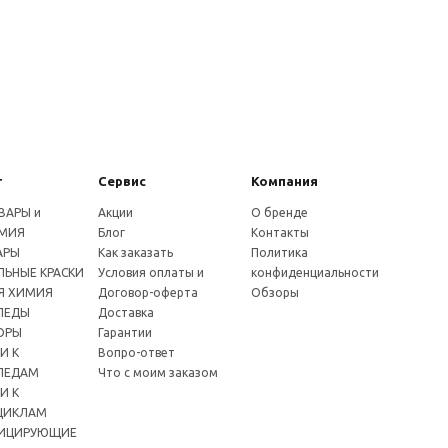
г
Сервис
Компания
ВАРЫ и
Акции
О бренде
МИЯ
Блог
Контакты
АРЫ
Как заказать
Политика
ЬНЫЕ КРАСКИ
Условия оплаты и
конфиденциальности
Я ХИМИЯ
Договор-оферта
Обзоры
ПЕДЫ
Доставка
ОРЫ
Гарантии
И К
Вопро-ответ
ПЕДАМ
Что с моим заказом
И К
ЦИКЛАМ
ИЦИРУЮЩИЕ