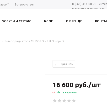
8 (863) 333-08-78 - инт
казом?
Вопрос-ответ
магазин Кагальницкая
8 (863) 297-98-28 - шоу-
Дону
УСЛУГИ И СЕРВИС
БЛОГ
О БРЕНДЕ
КОНТА
+7 961 423-66-00 - MAX
-
Заказать звонок
-
Вынос радиатора CF MOTO X8 H.O. (ориг)
Сравнить
16 600
руб.
/шт
Нет в наличии