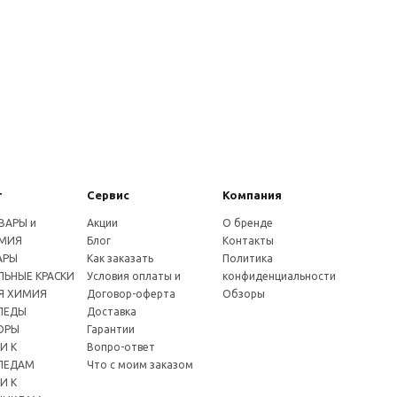
г
Сервис
Компания
ВАРЫ и
Акции
О бренде
МИЯ
Блог
Контакты
АРЫ
Как заказать
Политика
ЬНЫЕ КРАСКИ
Условия оплаты и
конфиденциальности
Я ХИМИЯ
Договор-оферта
Обзоры
ПЕДЫ
Доставка
ОРЫ
Гарантии
И К
Вопро-ответ
ПЕДАМ
Что с моим заказом
И К