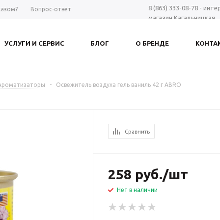
8 (863) 333-08-78 - инт
казом?
Вопрос-ответ
магазин Кагальницкая
8 (863) 297-98-28 - шоу-
Дону
УСЛУГИ И СЕРВИС
БЛОГ
О БРЕНДЕ
КОНТА
+7 961 423-66-00 - MAX
-
Заказать звонок
Ароматизаторы
-
Освежитель воздуха гель ваниль 42 г ABRO
Сравнить
258
руб.
/шт
Нет в наличии