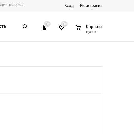
ернет-магазин,
Вход
Регистрация
рум г. Ростов-на-
0
0
0
КТЫ
Корзина
, Telegram, WhatsApp
пуста