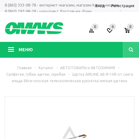
8 (863) 333-08-78 - интернет-магазин, магазин Кагальницкая
Вход
Регистрация
-
8 (863) 297-98-28 - шоу-рум г. Ростов-на-Дону
+7 961 423-66-00 - MAX, Telegram, WhatsApp
0
0
0
МЕНЮ
Главная
-
Каталог
-
АВТОТОВАРЫ и АВТОХИМИЯ
-
Салфетки, губки, щетки, скребки
-
Щетка AIRLINE АB-R-10R от снега
ильда 88см плоская телескопическая рукоятка мягкая щетина