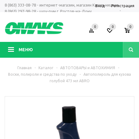
8 (863) 333-08-78 - интернет-магазин, магазин Кагальницкая
Вход
Регистрация
-
8 (863) 297-98-28 - шоу-рум г. Ростов-на-Дону
+7 961 423-66-00 - MAX, Telegram, WhatsApp
0
0
0
МЕНЮ
Главная
-
Каталог
-
АВТОТОВАРЫ и АВТОХИМИЯ
-
Воски, полироли и средства по уходу
-
Автополироль для кузова
голубой 473 мл ABRO