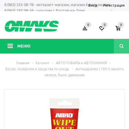
8 (863) 333-08-78 - интернет-магазин, магазин Кагальницкая
Вход
Регистрация
-
8 (863) 297-98-28 - шоу-рум г. Ростов-на-Дону
+7 961 423-66-00 - MAX, Telegram, WhatsApp
0
0
0
МЕНЮ
Главная
-
Каталог
-
АВТОТОВАРЫ и АВТОХИМИЯ
-
Воски, полироли и средства по уходу
-
Антицарапин ( 189 г) менять
нельзя, было движение