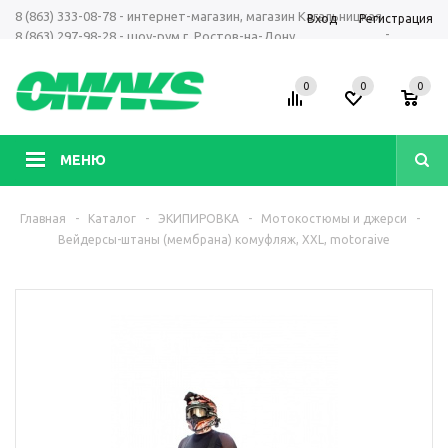
8 (863) 333-08-78 - интернет-магазин, магазин Кагальницкая
Вход
Регистрация
-
8 (863) 297-98-28 - шоу-рум г. Ростов-на-Дону
+7 961 423-66-00 - MAX, Telegram, WhatsApp
0
0
0
МЕНЮ
Главная
-
Каталог
-
ЭКИПИРОВКА
-
Мотокостюмы и джерси
-
Вейдерсы-штаны (мембрана) комуфляж, XXL, motoraive