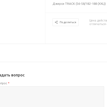
Джерси TRACK (56-58/182-188 (XXL))
Цена действ
Поделиться
отличаться 
адать вопрос
опрос
*