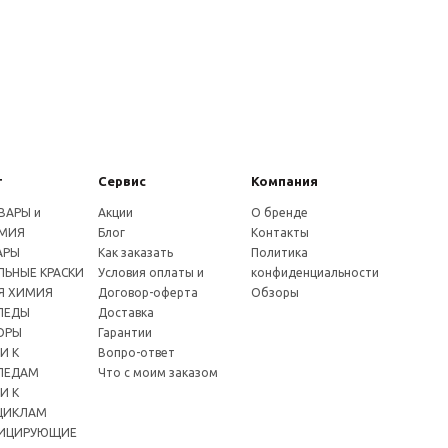
г
Сервис
Компания
ВАРЫ и
Акции
О бренде
МИЯ
Блог
Контакты
АРЫ
Как заказать
Политика
ЬНЫЕ КРАСКИ
Условия оплаты и
конфиденциальности
Я ХИМИЯ
Договор-оферта
Обзоры
ПЕДЫ
Доставка
ОРЫ
Гарантии
И К
Вопро-ответ
ПЕДАМ
Что с моим заказом
И К
ЦИКЛАМ
ИЦИРУЮЩИЕ