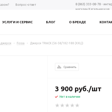
8 (863) 333-08-78 - инт
казом?
Вопрос-ответ
магазин Кагальницкая
8 (863) 297-98-28 - шоу-
Дону
УСЛУГИ И СЕРВИС
БЛОГ
О БРЕНДЕ
КОНТА
+7 961 423-66-00 - MAX
-
Заказать звонок
 джерси
-
Fossa
-
Джерси TRACK (56-58/182-188 (XXL))
Сравнить
3 900
руб.
/шт
Нет в наличии