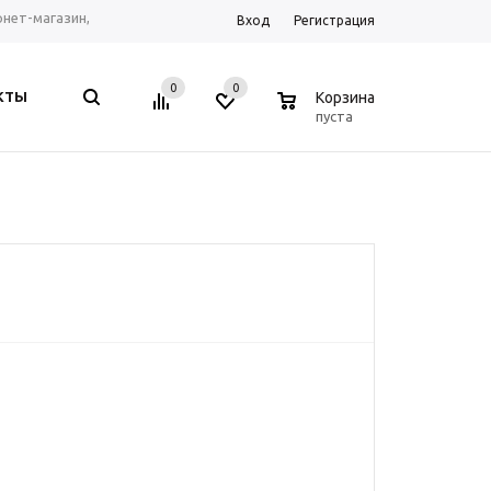
ернет-магазин,
Вход
Регистрация
рум г. Ростов-на-
0
0
0
КТЫ
Корзина
, Telegram, WhatsApp
пуста