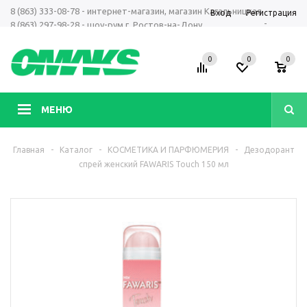
8 (863) 333-08-78 - интернет-магазин, магазин Кагальницкая
Вход
Регистрация
-
8 (863) 297-98-28 - шоу-рум г. Ростов-на-Дону
+7 961 423-66-00 - MAX, Telegram, WhatsApp
0
0
0
МЕНЮ
Главная
-
Каталог
-
КОСМЕТИКА И ПАРФЮМЕРИЯ
-
Дезодорант
спрей женский FAWARIS Touch 150 мл