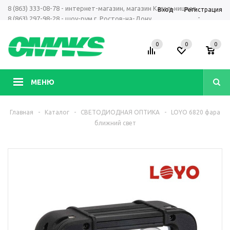
8 (863) 333-08-78 - интернет-магазин, магазин Кагальницкая
Вход
Регистрация
-
8 (863) 297-98-28 - шоу-рум г. Ростов-на-Дону
+7 961 423-66-00 - MAX, Telegram, WhatsApp
0
0
0
МЕНЮ
Главная
-
Каталог
-
СВЕТОДИОДНАЯ ОПТИКА
-
LOYO 6820 фара
ближний свет