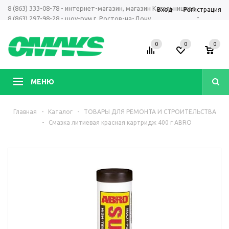
8 (863) 333-08-78 - интернет-магазин, магазин Кагальницкая
Вход
Регистрация
-
8 (863) 297-98-28 - шоу-рум г. Ростов-на-Дону
+7 961 423-66-00 - MAX, Telegram, WhatsApp
0
0
0
МЕНЮ
Главная
-
Каталог
-
ТОВАРЫ ДЛЯ РЕМОНТА И СТРОИТЕЛЬСТВА
-
Смазка литиевая красная картридж 400 г ABRO