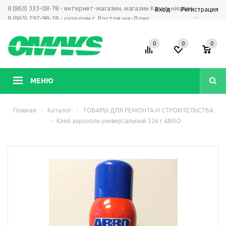
8 (863) 333-08-78 - интернет-магазин, магазин Кагальницкая
Вход
Регистрация
-
8 (863) 297-98-28 - шоу-рум г. Ростов-на-Дону
+7 961 423-66-00 - MAX, Telegram, WhatsApp
0
0
0
МЕНЮ
Главная
-
Каталог
-
ТОВАРЫ ДЛЯ РЕМОНТА И СТРОИТЕЛЬСТВА
-
Клей аэрозоль универсальный 326 г ABRO