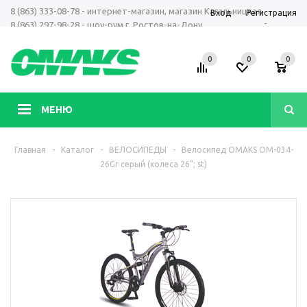
8 (863) 333-08-78 - интернет-магазин, магазин Кагальницкая
Вход
Регистрация
-
8 (863) 297-98-28 - шоу-рум г. Ростов-на-Дону
+7 961 423-66-00 - MAX, Telegram, WhatsApp
0
0
0
МЕНЮ
Главная
-
Каталог
-
ВЕЛОСИПЕДЫ
-
Велосипед OMAKS OM-034-
26Gr серый (колеса 26"; st)