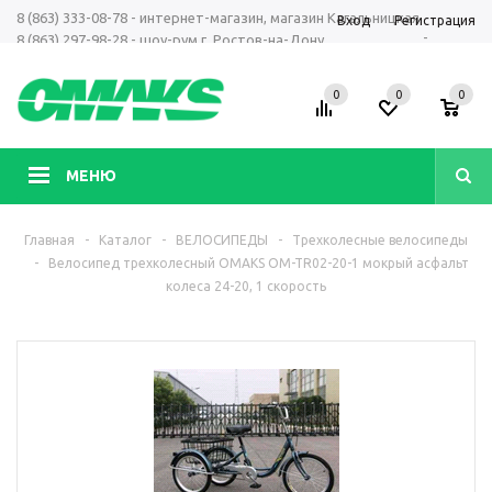
8 (863) 333-08-78 - интернет-магазин, магазин Кагальницкая
Вход
Регистрация
-
8 (863) 297-98-28 - шоу-рум г. Ростов-на-Дону
+7 961 423-66-00 - MAX, Telegram, WhatsApp
0
0
0
МЕНЮ
Главная
-
Каталог
-
ВЕЛОСИПЕДЫ
-
Трехколесные велосипеды
-
Велосипед трехколесный OMAKS OM-TR02-20-1 мокрый асфальт
колеса 24-20, 1 скорость