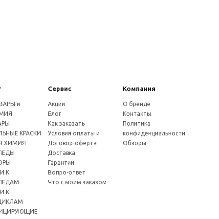
г
Сервис
Компания
ВАРЫ и
Акции
О бренде
МИЯ
Блог
Контакты
АРЫ
Как заказать
Политика
ЬНЫЕ КРАСКИ
Условия оплаты и
конфиденциальности
Я ХИМИЯ
Договор-оферта
Обзоры
ПЕДЫ
Доставка
ОРЫ
Гарантии
И К
Вопро-ответ
ПЕДАМ
Что с моим заказом
И К
ЦИКЛАМ
ИЦИРУЮЩИЕ