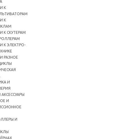
А
И К
ЛЬТИВАТОРАМ
И К
ИКЛАМ
И К СКУТЕРАМ
РОЛЛЕРАМ
И К ЭЛЕКТРО-
ХНИКЕ
И РАЗНОЕ
ЦИКЛЫ
ИЧЕСКАЯ
А
ИКА И
ЕРИЯ
 АКСЕССУАРЫ
ОЕ И
ИССИОННОЕ
ЛЛЕРЫ И
ИКЛЫ
ЗЁРНАХ