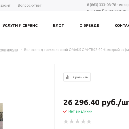
8 (863) 333-08-78 - инт
казом?
Вопрос-ответ
магазин Кагальницкая
8 (863) 297-98-28 - шоу-
Дону
УСЛУГИ И СЕРВИС
БЛОГ
О БРЕНДЕ
КОНТА
+7 961 423-66-00 - MAX
-
Заказать звонок
елосипеды
-
Велосипед трехколесный OMAKS OM-TR02-20-6 мокрый асфаль
Сравнить
26 296.40
руб.
/ш
Нет в наличии