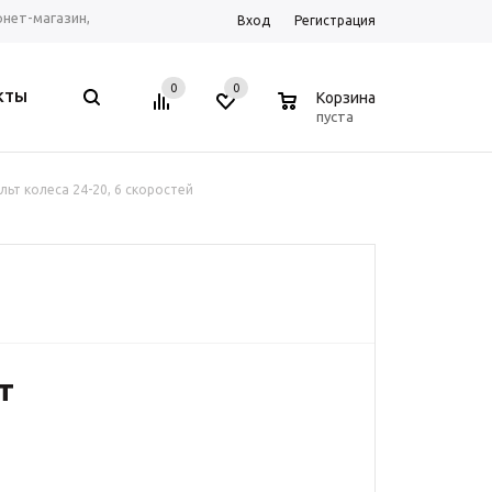
ернет-магазин,
Вход
Регистрация
рум г. Ростов-на-
0
0
0
КТЫ
Корзина
, Telegram, WhatsApp
пуста
т колеса 24-20, 6 скоростей
т