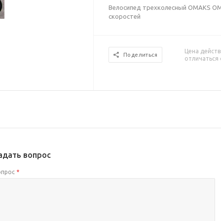
Велосипед трехколесный OMAKS OM-
скоростей
Цена действ
Поделиться
отличаться 
адать вопрос
опрос
*