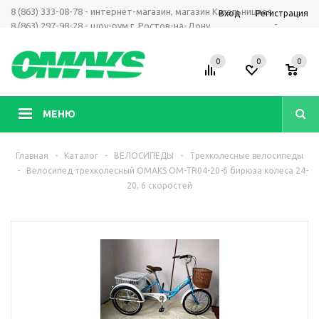
8 (863) 333-08-78 - интернет-магазин, магазин Кагальницкая
Вход
Регистрация
-
8 (863) 297-98-28 - шоу-рум г. Ростов-на-Дону
+7 961 423-66-00 - MAX, Telegram, WhatsApp
0
0
0
МЕНЮ
Главная
-
Каталог
-
ВЕЛОСИПЕДЫ
-
Трехколесные велосипеды
-
Велосипед трехколесный OMAKS OM-TR04-20-6 бирюза колеса 24-
20, 6 скоростей