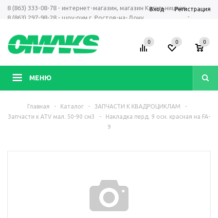
8 (863) 333-08-78 - интернет-магазин, магазин Кагальницкая
Вход
Регистрация
-
8 (863) 297-98-28 - шоу-рум г. Ростов-на-Дону
+7 961 423-66-00 - MAX, Telegram, WhatsApp
0
0
0
МЕНЮ
Главная
-
Каталог
-
ЗАПЧАСТИ К КВАДРОЦИКЛАМ
-
Запчасти к ATV мал. 50-90 см3
-
Накладка перд. 9 осн. красная на FA-
9