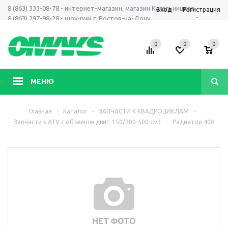
8 (863) 333-08-78 - интернет-магазин, магазин Кагальницкая
Вход
Регистрация
-
8 (863) 297-98-28 - шоу-рум г. Ростов-на-Дону
+7 961 423-66-00 - MAX, Telegram, WhatsApp
0
0
0
МЕНЮ
Главная
-
Каталог
-
ЗАПЧАСТИ К КВАДРОЦИКЛАМ
-
Запчасти к АТV с объемом двиг. 150/200-500 см3
-
Радиатор 400