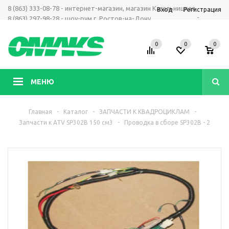
8 (863) 333-08-78 - интернет-магазин, магазин Кагальницкая
Вход
Регистрация
-
8 (863) 297-98-28 - шоу-рум г. Ростов-на-Дону
+7 961 423-66-00 - MAX, Telegram, WhatsApp
0
0
0
МЕНЮ
Главная
-
Каталог
-
ЗАПЧАСТИ К КВАДРОЦИКЛАМ
-
Запчасти к ATV SP302B 150 см3
-
Проводка в сборе SP302B - 2