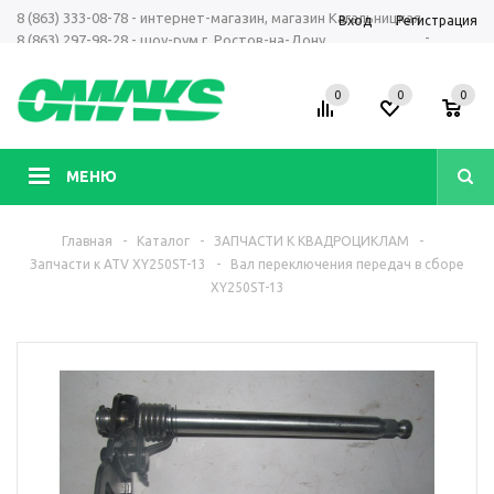
8 (863) 333-08-78 - интернет-магазин, магазин Кагальницкая
Вход
Регистрация
-
8 (863) 297-98-28 - шоу-рум г. Ростов-на-Дону
+7 961 423-66-00 - MAX, Telegram, WhatsApp
0
0
0
МЕНЮ
Главная
-
Каталог
-
ЗАПЧАСТИ К КВАДРОЦИКЛАМ
-
Запчасти к АТV XY250ST-13
-
Вал переключения передач в сборе
XY250ST-13