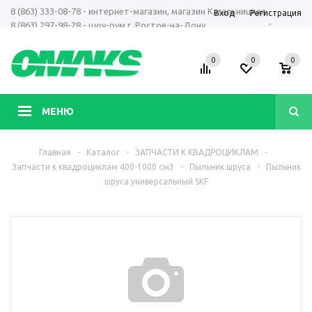
8 (863) 333-08-78 - интернет-магазин, магазин Кагальницкая
Вход
Регистрация
-
8 (863) 297-98-28 - шоу-рум г. Ростов-на-Дону
+7 961 423-66-00 - MAX, Telegram, WhatsApp
0
0
0
МЕНЮ
Главная
-
Каталог
-
ЗАПЧАСТИ К КВАДРОЦИКЛАМ
-
Запчасти к квадроциклам 400-1000 см3
-
Пыльник шруса
-
Пыльник
шруса универсальный SKF