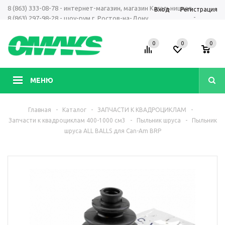
8 (863) 333-08-78 - интернет-магазин, магазин Кагальницкая
Вход
Регистрация
-
8 (863) 297-98-28 - шоу-рум г. Ростов-на-Дону
+7 961 423-66-00 - MAX, Telegram, WhatsApp
0
0
0
МЕНЮ
Главная
-
Каталог
-
ЗАПЧАСТИ К КВАДРОЦИКЛАМ
-
Запчасти к квадроциклам 400-1000 см3
-
Пыльник шруса
-
Пыльник
шруса ALL BALLS для Can-Am BRP