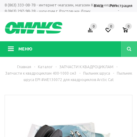
8 (863) 333-08-78 - интернет-магазин, магазин Кагальницкая
Вход
Регистрация
-
8 (863) 297-98-28 - шоу-рум г. Ростов-на-Дону
+7 961 423-66-00 - MAX, Telegram, WhatsApp
0
0
0
МЕНЮ
Главная
-
Каталог
-
ЗАПЧАСТИ К КВАДРОЦИКЛАМ
-
Запчасти к квадроциклам 400-1000 см3
-
Пыльник шруса
-
Пыльник
шруса EPI #WE130072 для квадроциклов Arctic Cat