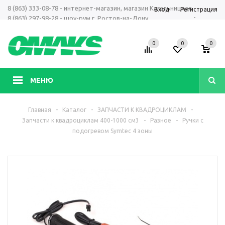
8 (863) 333-08-78 - интернет-магазин, магазин Кагальницкая
Вход
Регистрация
-
8 (863) 297-98-28 - шоу-рум г. Ростов-на-Дону
+7 961 423-66-00 - MAX, Telegram, WhatsApp
0
0
0
МЕНЮ
Главная
-
Каталог
-
ЗАПЧАСТИ К КВАДРОЦИКЛАМ
-
Запчасти к квадроциклам 400-1000 см3
-
Разное
-
Ручки с
подогревом Symtec 4 зоны