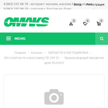
8 (863) 333-08-78 - интернет-магазин, магазин Кагальницкая
Вход
Регистрация
-
8 (863) 297-98-28 - шоу-рум г. Ростов-на-Дону
+7 961 423-66-00 - MAX, Telegram, WhatsApp
0
0
0
МЕНЮ
Главная
-
Каталог
-
ЗАПЧАСТИ К МОТОЦИКЛАМ
-
Мотозапчасти к кроссоверу YD 250 GY
-
Крышка ведущей звездочки
цепи YD250GY