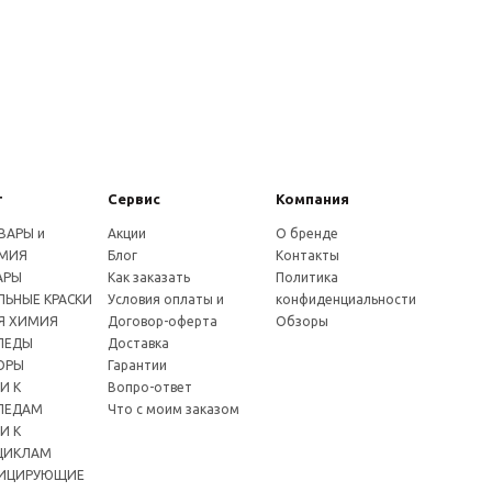
г
Сервис
Компания
ВАРЫ и
Акции
О бренде
МИЯ
Блог
Контакты
АРЫ
Как заказать
Политика
ЬНЫЕ КРАСКИ
Условия оплаты и
конфиденциальности
Я ХИМИЯ
Договор-оферта
Обзоры
ПЕДЫ
Доставка
ОРЫ
Гарантии
И К
Вопро-ответ
ПЕДАМ
Что с моим заказом
И К
ЦИКЛАМ
ИЦИРУЮЩИЕ