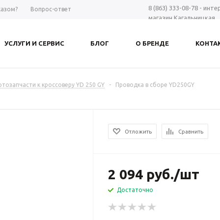
8 (863) 333-08-78 - инт
казом?
Вопрос-ответ
магазин Кагальницкая
8 (863) 297-98-28 - шоу-
Дону
УСЛУГИ И СЕРВИС
БЛОГ
О БРЕНДЕ
КОНТА
+7 961 423-66-00 - MAX
-
Заказать звонок
тозапчасти к кроссоверу YD 250 GY
-
Проводка в сборе YD250GY
Отложить
Сравнить
2 094
руб.
/шт
Достаточно