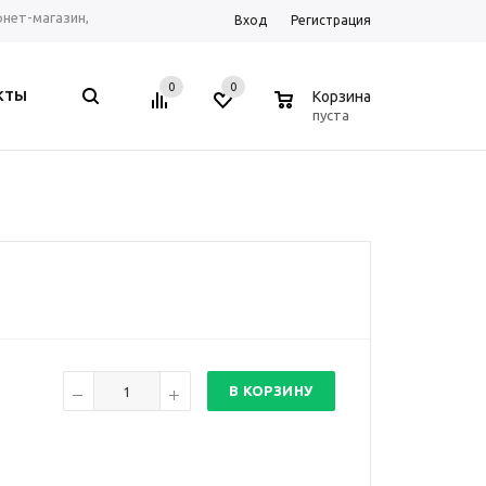
ернет-магазин,
Вход
Регистрация
рум г. Ростов-на-
0
0
0
КТЫ
Корзина
, Telegram, WhatsApp
пуста
В КОРЗИНУ