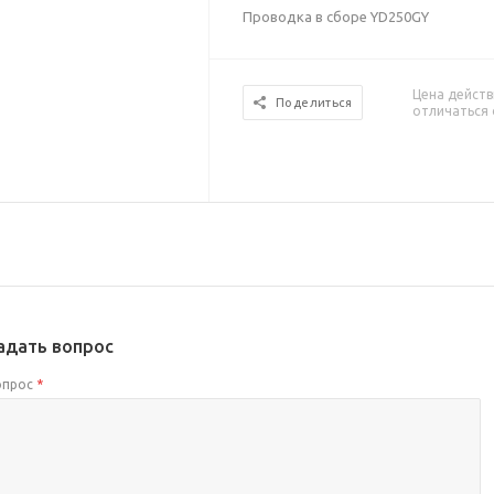
Проводка в сборе YD250GY
Цена действ
Поделиться
отличаться 
адать вопрос
опрос
*