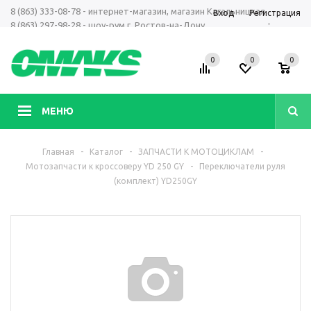
8 (863) 333-08-78 - интернет-магазин, магазин Кагальницкая
Вход
Регистрация
-
8 (863) 297-98-28 - шоу-рум г. Ростов-на-Дону
+7 961 423-66-00 - MAX, Telegram, WhatsApp
0
0
0
МЕНЮ
Главная
-
Каталог
-
ЗАПЧАСТИ К МОТОЦИКЛАМ
-
Мотозапчасти к кроссоверу YD 250 GY
-
Переключатели руля
(комплект) YD250GY