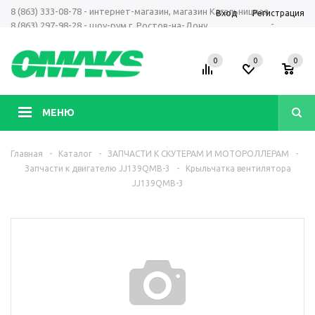
8 (863) 333-08-78 - интернет-магазин, магазин Кагальницкая
Вход
Регистрация
-
8 (863) 297-98-28 - шоу-рум г. Ростов-на-Дону
+7 961 423-66-00 - MAX, Telegram, WhatsApp
0
0
0
МЕНЮ
Главная
-
Каталог
-
ЗАПЧАСТИ К СКУТЕРАМ И МОТОРОЛЛЕРАМ
-
Запчасти к двигателю JJ139QMB-3
-
Крыльчатка вентилятора
JJ139QMB-3