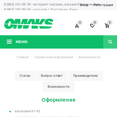
8 (863) 333-08-78 - интернет-магазин, магазин Кагальницкая
Вход
Регистрация
-
8 (863) 297-98-28 - шоу-рум г. Ростов-на-Дону
+7 961 423-66-00 - MAX, Telegram, WhatsApp
0
0
0
МЕНЮ
Главная
-
Справочная информация
-
Возможности
Статьи
Вопрос-ответ
Производители
Возможности
Оформление
заголовки h1-h5