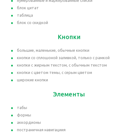
нумерованные и маркерованные списки
блок цитат
таблица
блок со скидкой
Кнопки
большие, маленькие, обычные кнопки
кнопки со сплошоной заливкой, только с рамкой
кнопки с жирным текстом, с обычным текстом
кнопки с цветом темы, с серым цветом
широкие кнопки
Элементы
табы
формы
аккордионы
постраничная навигациия