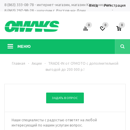
8 (863) 333-08-78 - интернет-магазин, магазин Кагальницкая
Вход
Регистрация
-
8 (863) 297-98-28 - шоу-рум г. Ростов-на-Дону
+7 961 423-66-00 - MAX, Telegram, WhatsApp
0
0
0
МЕНЮ
Главная
-
Акции
-
TRADE-IN от CFMOTO с дополнительной
выгодой до 200 000 р.!
ЗАДАТЬ ВОПРОС
Наши специалисты с радостью ответят на любой
интересующий по нашим услугам вопрос.