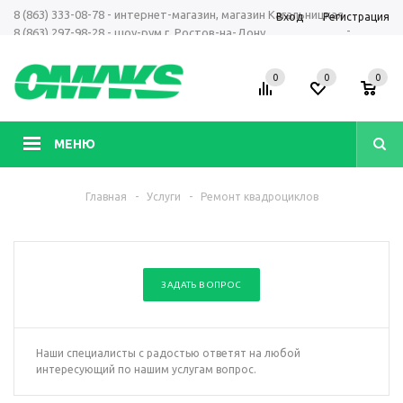
8 (863) 333-08-78 - интернет-магазин, магазин Кагальницкая
Вход
Регистрация
-
8 (863) 297-98-28 - шоу-рум г. Ростов-на-Дону
+7 961 423-66-00 - MAX, Telegram, WhatsApp
0
0
0
МЕНЮ
Главная
-
Услуги
-
Ремонт квадроциклов
ЗАДАТЬ ВОПРОС
Наши специалисты с радостью ответят на любой
интересующий по нашим услугам вопрос.