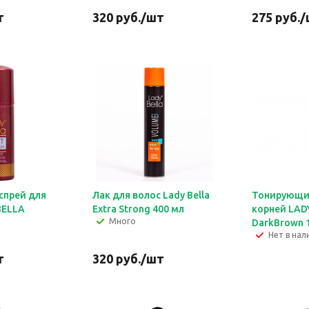
т
320
руб.
/шт
275
руб.
/
спрей для
Лак для волос Lady Bella
Тонирующий
BELLA
Extra Strong 400 мл
корней LAD
Много
DarkBrown 
Нет в нал
т
320
руб.
/шт