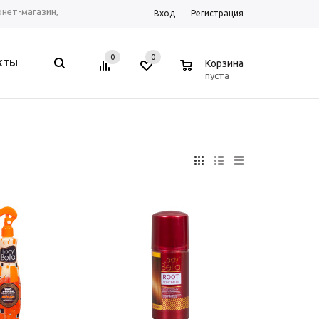
ернет-магазин,
Вход
Регистрация
рум г. Ростов-на-
0
0
0
КТЫ
Корзина
, Telegram, WhatsApp
пуста