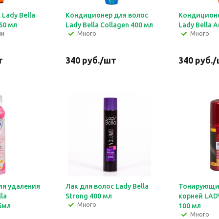
 Lady Bella
Кондиционер для волос
Кондиционе
50 мл
Lady Bella Collagen 400 мл
Lady Bella 
ии
Много
Много
т
340
руб.
/шт
340
руб.
/
ля удаления
Лак для волос Lady Bella
Тонирующий
la
Strong 400 мл
корней LADY
Много
5мл
100 мл
Много