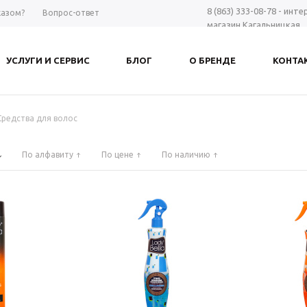
8 (863) 333-08-78 - инт
казом?
Вопрос-ответ
магазин Кагальницкая
8 (863) 297-98-28 - шоу-
Дону
УСЛУГИ И СЕРВИС
БЛОГ
О БРЕНДЕ
КОНТА
+7 961 423-66-00 - MAX
-
Заказать звонок
Средства для волос
По алфавиту
По цене
По наличию