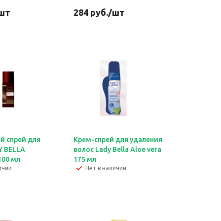
шт
284
руб.
/шт
 спрей для
Крем-спрей для удаления
Y BELLA
волос Lady Bella Aloe vera
100 мл
175 мл
ичии
Нет в наличии