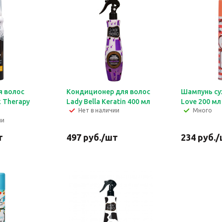
я волос
Кондиционер для волос
Шампунь сух
k Therapy
Lady Bella Keratin 400 мл
Love 200 мл
Нет в наличии
Много
ии
т
497
руб.
/шт
234
руб.
/