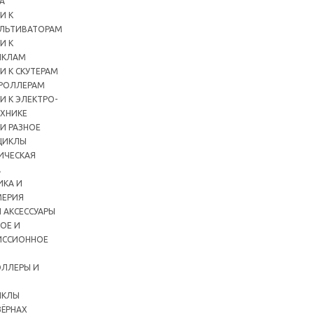
А
И К
ЛЬТИВАТОРАМ
И К
ИКЛАМ
И К СКУТЕРАМ
РОЛЛЕРАМ
И К ЭЛЕКТРО-
ХНИКЕ
И РАЗНОЕ
ЦИКЛЫ
ИЧЕСКАЯ
А
ИКА И
ЕРИЯ
 АКСЕССУАРЫ
ОЕ И
ИССИОННОЕ
ЛЛЕРЫ И
ИКЛЫ
ЗЁРНАХ