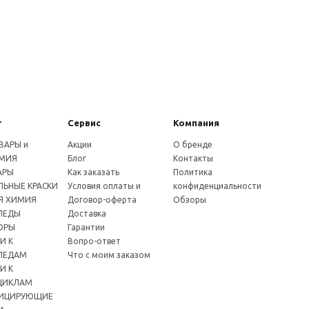
г
Сервис
Компания
ВАРЫ и
Акции
О бренде
МИЯ
Блог
Контакты
АРЫ
Как заказать
Политика
ЬНЫЕ КРАСКИ
Условия оплаты и
конфиденциальности
Я ХИМИЯ
Договор-оферта
Обзоры
ПЕДЫ
Доставка
ОРЫ
Гарантии
И К
Вопро-ответ
ПЕДАМ
Что с моим заказом
И К
ЦИКЛАМ
ИЦИРУЮЩИЕ