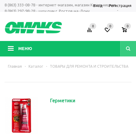
8 (863) 333-08-78 - интернет-магазин, магазин Кагальницкая
Вход
Регистрация
-
8 (863) 297-98-28 - шоу-рум г. Ростов-на-Дону
+7 961 423-66-00 - MAX, Telegram, WhatsApp
0
0
0
МЕНЮ
Главная
-
Каталог
-
ТОВАРЫ ДЛЯ РЕМОНТА И СТРОИТЕЛЬСТВА
Герметики